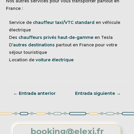
Nos autres services pour vous transporter partout en
France :
Service de
chauffeur taxi/VTC standard
en véhicule
électrique
Des
chauffeurs privés haut-de-gamme
en Tesla
D’
autres destinations
partout en France pour votre
séjour touristique
Location de
voiture électrique
Navegación
←
Entrada anterior
Entrada siguiente
→
de
entradas
booking@elexi.fr