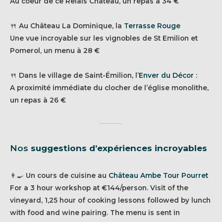
Au coeur de ce Relais Château, un repas à 34 €
🍴 Au Château La Dominique, la
Terrasse Rouge
Une vue incroyable sur les vignobles de St Emilion et
Pomerol, un menu à 28 €
🍴 Dans le village de Saint-Émilion, l’
Enver du Décor
:
A proximité immédiate du clocher de l’église monolithe,
un repas à 26 €
———-
Nos
suggestions d’expériences incroyables
👨‍🍳 Un cours de cuisine au
Château Ambe Tour Pourret
For a 3 hour workshop at €144/person. Visit of the
vineyard, 1,25 hour of cooking lessons followed by lunch
with food and wine pairing. The menu is sent in